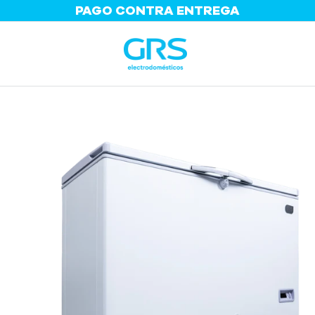
PAGA EN CUOTAS
HASTA 36 CUOTAS
ES³ / GF 330SS