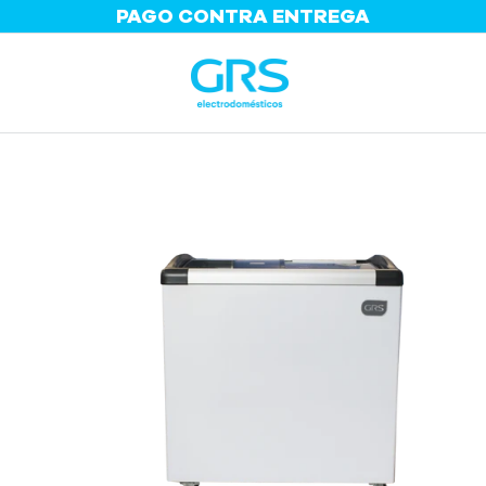
PAGA EN CUOTAS
HASTA 36 CUOTAS
O CURVO 6 PIES³ | MODELO GS 160YX2