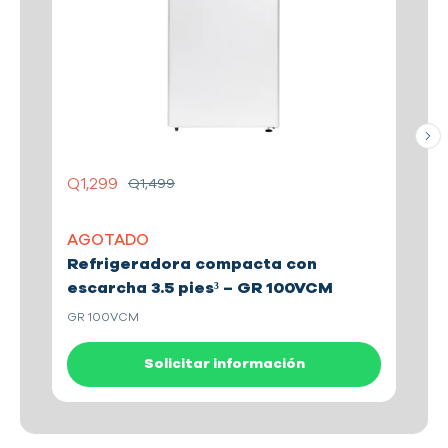
Q
Q1,299
Q1,499
A
AGOTADO
R
Refrigeradora compacta con
e
escarcha 3.5 pies³ – GR 100VCM
GR
GR 100VCM
Solicitar información