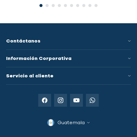
Contáctanos
Información Corporativa
Conoce a GRS
Servicio al cliente
Innovación y Tecnologías
Preguntas Frecuentes
Países Donde Operamos
Política de Envío
Distribuidores Autorizados
Términos y Condiciones
Servicios para Emprendedores
Guatemala
Política de Privacidad
Garantía y Devoluciones