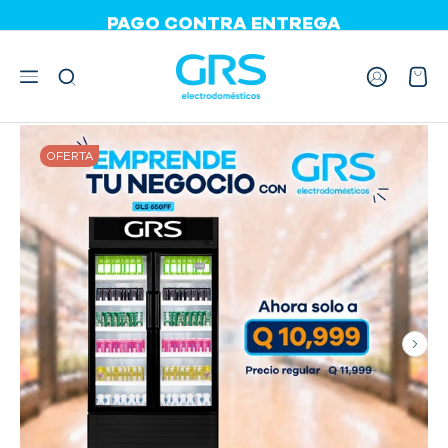
PAGO CONTRA ENTREGA
PAGA EN CUOTAS
HASTA 36 CUOTAS
INICIO
VITRINAS REFRIGERADAS
VITRINA REFRIGERADA VERTICAL 
OFERTA